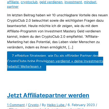
affiliate
,
cryptoclub
,
geld verdienen
,
investment
,
mindset
,
partner
Im letzten Beitrag haben wir 10 unschlagbare Vorteile des neuen
CryptoClub 2.0 beleuchtet sowie die wichtigsten Fragen dazu
beantwortet. Heute möchte ich dir zeigen, wie du mit dem
Affiliate-Programm von Investment Mastery Geld verdienen
kannst, indem du den CryptoClub 2.0 empfiehlst. “Affiliate-
Marketing hat das Potential, das Leben vieler Menschen zu
verändern, indem es ihnen ermöglicht, […]
7 effektive Strategien, wie Du als offizieller Partner des
CryptoClubs hohe Provisionen verdienst + deine Investments
hebelst!
Weiterlesen »
Jetzt Affiliatepartner werden
1 Comment
/
Crypto
/ By
Heiko Lube
/
6. February 2023
/