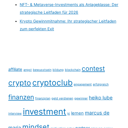
NFT- & Metaverse-Investments als Anlageklasse: Der
strategische Leitfaden für 2026
Krypto Gewinnmitnahme: Ihr strategischer Leitfaden
zum perfekten Exit
contest
affiliate
angst
bewusstsein
bildung
blockchain
cryptoclub
crypto
engagement
erfolgreich
finanzen
heiko lube
finanzplan
geld verdienen
gewinner
investment
marcus de
lernen
interview
ki
mindset
maria