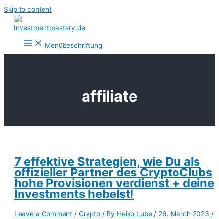
Skip to content
Menübeschriftung
affiliate
7 effektive Strategien, wie Du als
offizieller Partner des CryptoClubs
hohe Provisionen verdienst + deine
Investments hebelst!
Leave a Comment
/
Crypto
/ By
Heiko Lube
/
26. March 2023
/