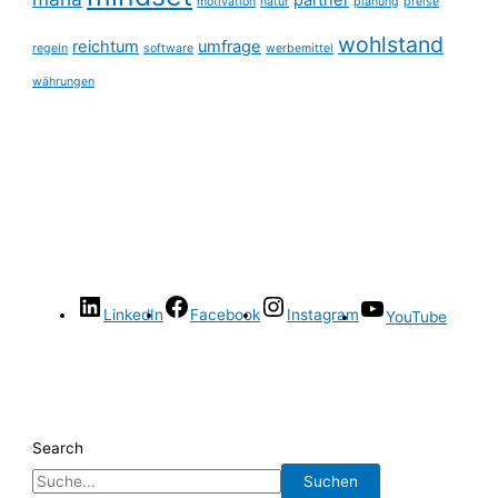
partner
motivation
natur
planung
preise
wohlstand
reichtum
umfrage
regeln
software
werbemittel
währungen
LinkedIn
Facebook
Instagram
YouTube
Search
Suchen