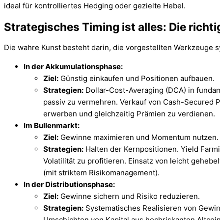
Strategisches Timing ist alles: Die richti
Die wahre Kunst besteht darin, die vorgestellten Werkzeuge 
In der Akkumulationsphase:
Ziel:
Günstig einkaufen und Positionen aufbauen.
Strategien:
Dollar-Cost-Averaging (DCA) in fundam
passiv zu vermehren. Verkauf von Cash-Secured P
erwerben und gleichzeitig Prämien zu verdienen.
Im Bullenmarkt:
Ziel:
Gewinne maximieren und Momentum nutzen.
Strategien:
Halten der Kernpositionen. Yield Farm
Volatilität zu profitieren. Einsatz von leicht ge
(mit striktem Risikomanagement).
In der Distributionsphase:
Ziel:
Gewinne sichern und Risiko reduzieren.
Strategien:
Systematisches Realisieren von Gewinn
Umschichten von Kapital aus hochriskanten Altcoin