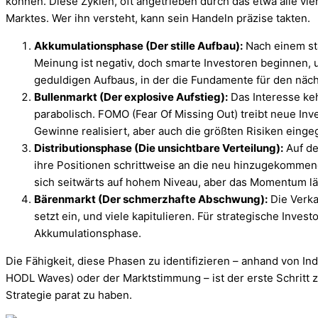
können. Diese Zyklen, oft angetrieben durch das etwa alle vier
Marktes. Wer ihn versteht, kann sein Handeln präzise takten.
Akkumulationsphase (Der stille Aufbau):
Nach einem sta
Meinung ist negativ, doch smarte Investoren beginnen, 
geduldigen Aufbaus, in der die Fundamente für den näc
Bullenmarkt (Der explosive Aufstieg):
Das Interesse keh
parabolisch. FOMO (Fear Of Missing Out) treibt neue Inv
Gewinne realisiert, aber auch die größten Risiken eing
Distributionsphase (Die unsichtbare Verteilung):
Auf de
ihre Positionen schrittweise an die neu hinzugekommen
sich seitwärts auf hohem Niveau, aber das Momentum lä
Bärenmarkt (Der schmerzhafte Abschwung):
Die Verka
setzt ein, und viele kapitulieren. Für strategische Inves
Akkumulationsphase.
Die Fähigkeit, diese Phasen zu identifizieren – anhand von In
HODL Waves) oder der Marktstimmung – ist der erste Schritt zur
Strategie parat zu haben.