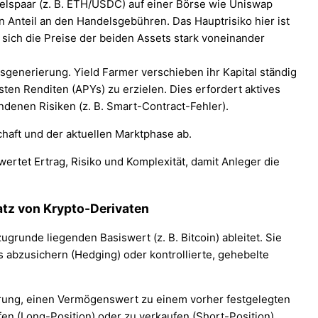
elspaar (z. B. ETH/USDC) auf einer Börse wie Uniswap
n Anteil an den Handelsgebühren. Das Hauptrisiko hier ist
sich die Preise der beiden Assets stark voneinander
gsgenerierung. Yield Farmer verschieben ihr Kapital ständig
en Renditen (APYs) zu erzielen. Dies erfordert aktives
denen Risiken (z. B. Smart-Contract-Fehler).
schaft und der aktuellen Marktphase ab.
atz von Krypto-Derivaten
grunde liegenden Basiswert (z. B. Bitcoin) ableitet. Sie
 abzusichern (Hedging) oder kontrollierte, gehebelte
arung, einen Vermögenswert zu einem vorher festgelegten
en (Long-Position) oder zu verkaufen (Short-Position).