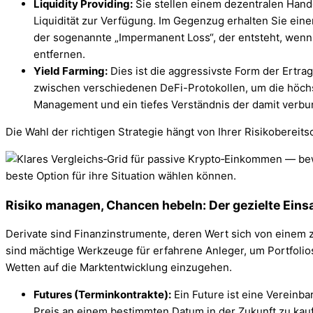
Liquidity Providing:
Sie stellen einem dezentralen Hand
Liquidität zur Verfügung. Im Gegenzug erhalten Sie eine
der sogenannte „Impermanent Loss“, der entsteht, wenn 
entfernen.
Yield Farming:
Dies ist die aggressivste Form der Ertra
zwischen verschiedenen DeFi-Protokollen, um die höchst
Management und ein tiefes Verständnis der damit verbun
Die Wahl der richtigen Strategie hängt von Ihrer Risikobereit
Risiko managen, Chancen hebeln: Der gezielte Eins
Derivate sind Finanzinstrumente, deren Wert sich von einem zu
sind mächtige Werkzeuge für erfahrene Anleger, um Portfolios
Wetten auf die Marktentwicklung einzugehen.
Futures (Terminkontrakte):
Ein Future ist eine Vereinb
Preis an einem bestimmten Datum in der Zukunft zu kauf