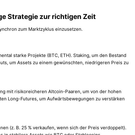
ge Strategie zur richtigen Zeit
synchron zum Marktzyklus einzusetzen.
ental starke Projekte (BTC, ETH). Staking, um den Bestand
uts, um Assets zu einem gewünschten, niedrigeren Preis zu
ing mit risikoreicheren Altcoin-Paaren, um von der hohen
hebelten Long-Futures, um Aufwärtsbewegungen zu verstärken
en (z. B. 25 % verkaufen, wenn sich der Preis verdoppelt).
s in stabilere Assets wie BTC oder Stablecoins.