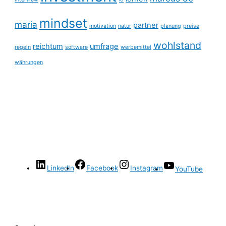
mindset
maria
partner
motivation
natur
planung
preise
wohlstand
reichtum
umfrage
regeln
software
werbemittel
währungen
LinkedIn
Facebook
Instagram
YouTube