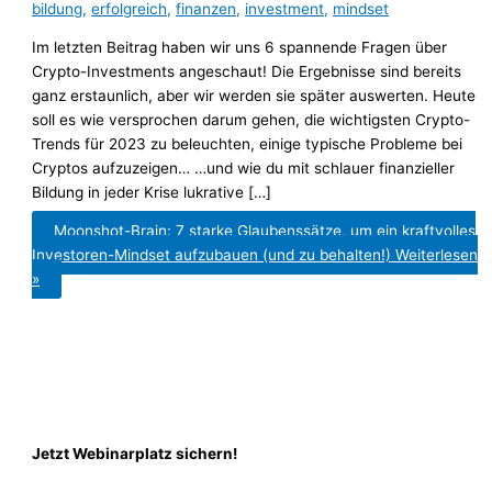
bildung
,
erfolgreich
,
finanzen
,
investment
,
mindset
Im letzten Beitrag haben wir uns 6 spannende Fragen über
Crypto-Investments angeschaut! Die Ergebnisse sind bereits
ganz erstaunlich, aber wir werden sie später auswerten. Heute
soll es wie versprochen darum gehen, die wichtigsten Crypto-
Trends für 2023 zu beleuchten, einige typische Probleme bei
Cryptos aufzuzeigen… …und wie du mit schlauer finanzieller
Bildung in jeder Krise lukrative […]
Moonshot-Brain: 7 starke Glaubenssätze, um ein kraftvolles
Investoren-Mindset aufzubauen (und zu behalten!)
Weiterlesen
»
Jetzt Webinarplatz sichern!