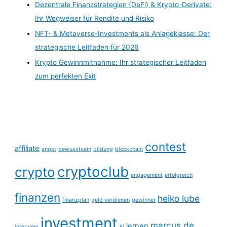
Dezentrale Finanzstrategien (DeFi) & Krypto-Derivate:
Ihr Wegweiser für Rendite und Risiko
NFT- & Metaverse-Investments als Anlageklasse: Der
strategische Leitfaden für 2026
Krypto Gewinnmitnahme: Ihr strategischer Leitfaden
zum perfekten Exit
contest
affiliate
angst
bewusstsein
bildung
blockchain
cryptoclub
crypto
engagement
erfolgreich
finanzen
heiko lube
finanzplan
geld verdienen
gewinner
investment
marcus de
lernen
interview
ki