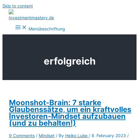
Skip to content
Menübeschriftung
erfolgreich
Moonshot-Brain: 7 starke
Glaubenssätze, um ein kraftvolles
Investoren-Mindset aufzubauen
(und zu behalten!)
9 Comments
/
Mindset
/ By
Heiko Lube
/
8. February 2023
/