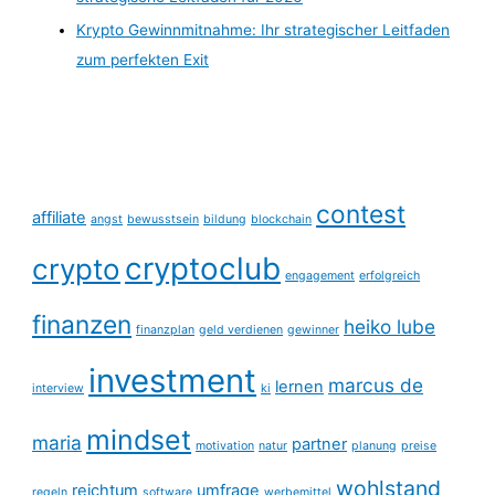
Krypto Gewinnmitnahme: Ihr strategischer Leitfaden
zum perfekten Exit
contest
affiliate
angst
bewusstsein
bildung
blockchain
cryptoclub
crypto
engagement
erfolgreich
finanzen
heiko lube
finanzplan
geld verdienen
gewinner
investment
marcus de
lernen
interview
ki
mindset
maria
partner
motivation
natur
planung
preise
wohlstand
reichtum
umfrage
regeln
software
werbemittel